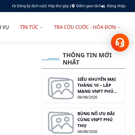
Đăng ký dịch vụ
Hộp thư góp ý
Điểm giao dịch
Đăng nhập
H VỤ
TIN TỨC
TRA CỨU CƯỚC - HÓA ĐƠN
Hotline
18001166
THÔNG TIN MỚI
NHẤT
SIÊU KHUYẾN MẠI
THÁNG 10 – LẮP
MẠNG VNPT PHÚ
THỌ NGAY HÔM NAY!
06/08/2026
BÙNG NỔ ƯU ĐÃI
CÙNG VNPT PHÚ
THỌ
06/08/2026