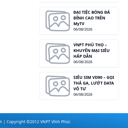
ĐẠI TIỆC BÓNG ĐÁ
ĐỈNH CAO TRÊN
MyTV
06/08/2026
VNPT PHÚ THỌ –
KHUYẾN MẠI SIÊU
HẤP DẪN
06/08/2026
SIÊU SIM VD90 – GỌI
THẢ GA, LƯỚT DATA
VÔ TƯ
06/08/2026
hời | Copyright ©2012 VNPT Vĩnh Phúc