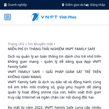
Doanh nghiệp
Điểm giao dịch
Đăng nhập
Trang chủ
Tin khuyến mãi
MIỄN PHÍ 01 THÁNG TRẢI NGHIỆM VNPT FAMILY SAFE
Dịch vụ quản lý an toàn thông tin dành cho trẻ nhỏ trên
không gian mạng – quản lý dễ dàng qua App VNPT
Family Safe!
VNPT FAMILY SAFE – GIẢI PHÁP GIÁM SÁT TRẺ TRÊN
KHÔNG GIAN MẠNG
VNPT Family Safe là dịch vụ bảo vệ và đồng hành cùng
trẻ em trên môi trường số, giúp phụ huynh dễ dàng
quản lý hoạt động online của con, kiểm soát thời gian
truy cập Internet và ngăn chặn các nội dung độc hại.
Ra mắt từ năm 2023, VNPT Family Safe cung cấp nhiều