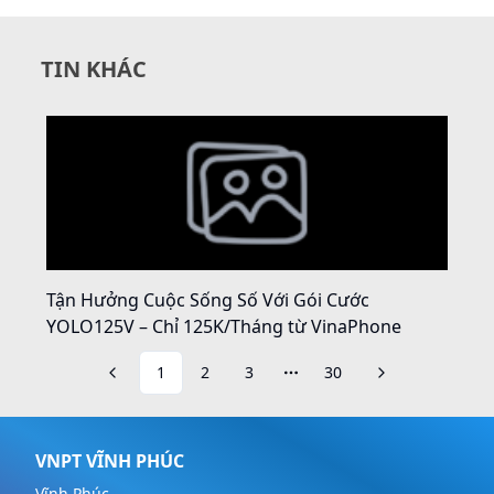
TIN KHÁC
Tận Hưởng Cuộc Sống Số Với Gói Cước
YOLO125V – Chỉ 125K/Tháng từ VinaPhone
1
2
3
30
More pages
VNPT VĨNH PHÚC
Vĩnh Phúc