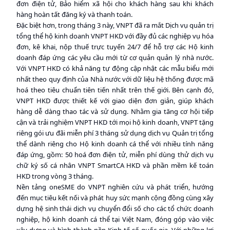
đơn điện tử, Bảo hiểm xã hội cho khách hàng sau khi khách
hàng hoàn tất đăng ký và thanh toán.
Đặc biệt hơn, trong tháng 3 này, VNPT đã ra mắt Dịch vụ quản trị
tổng thể hộ kinh doanh VNPT HKD với đầy đủ các nghiệp vụ hóa
đơn, kê khai, nộp thuế trực tuyến 24/7 để hỗ trợ các Hộ kinh
doanh đáp ứng các yêu cầu mới từ cơ quản quản lý nhà nước.
Với VNPT HKD có khả năng tự động cập nhật các mẫu biểu mới
nhất theo quy định của Nhà nước với dữ liệu hệ thống được mã
hoá theo tiêu chuẩn tiên tiến nhất trên thế giới. Bên cạnh đó,
VNPT HKD được thiết kế với giao diện đơn giản, giúp khách
hàng dễ dàng thao tác và sử dụng. Nhằm gia tăng cơ hội tiếp
cận và trải nghiệm VNPT HKD tới mọi hộ kinh doanh, VNPT tặng
riêng gói ưu đãi miễn phí 3 tháng sử dụng dịch vụ Quản trị tổng
thể dành riêng cho Hộ kinh doanh cá thể với nhiều tính năng
đáp ứng, gồm: 50 hoá đơn điện tử, miễn phí dùng thử dịch vụ
chữ ký số cá nhân VNPT SmartCA HKD và phần mềm kế toán
HKD trong vòng 3 tháng.
Nền tảng oneSME do VNPT nghiên cứu và phát triển, hướng
đến mục tiêu kết nối và phát huy sức mạnh cộng đồng cùng xây
dựng hệ sinh thái dịch vụ chuyển đổi số cho các tổ chức doanh
nghiệp, hộ kinh doanh cá thể tại Việt Nam, đóng góp vào việc