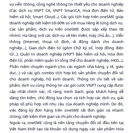
vụ viễn thông, công nghệ thông tin thiết yếu cho doanh nghiệp
(Các dịch vụ VNPT CA, VNPT SmartCA, Hoá đơn điện tử, Bảo
hiểm xã hội, Smart Cloud...). Các gói tích hợp trên oneSME giúp
doanh nghiệp tiết kiệm tới 60% so với mua riêng lẻ từng dịch vụ.
Các sản phẩm, dịch vụ trên oneSME được sắp xếp theo 06
nhóm: Hạ tầng (với các dịch vụ về tên miền, máy chủ ảo…), Viễn
thông (Internet, thoại cố định, di động dành cho doanh
nghiệp…), Giao dịch điện tử (gồm Chữ ký số, Hợp đồng điện
tử…), Quản trị doanh nghiệp (VNPT Bảo hiểm xã hội, Hóa đơn
điện tử, phần mềm quản trị tổng thể cho doanh nghiệp, HKD…),
Phần mềm chuyên ngành (cho các ngành nhà hàng, y tế, giáo
dục…) và các gói combo tích hợp bộ sản phẩm chuyển đổi số
cho doanh nghiệp, hộ kinh doanh. Thông tin chi tiết về sản
phẩm, dịch vụ cùng thông tin các gói cước VNPT cung cấp được
cập nhật chính xác, rõ ràng, minh bạch, giúp khách hàng dễ
dàng tìm kiếm, chủ động lựa chọn và tích hợp các dịch vụ, giải
pháp số phù hợp với nhu cầu của doanh nghiệp mình. Do đó,
việc đăng ký đơn hàng trên oneSME rất đơn giản và nhanh
chóng, tiết kiệm thời gian và chi phí cho doanh nghiệp.
Ngoài ra, oneSME cũng là nền tảng chuyển đổi số đầu tiên tại
Việt Nam khởi tạo tài khoản sử dụng ngay các sản phẩm Hóa