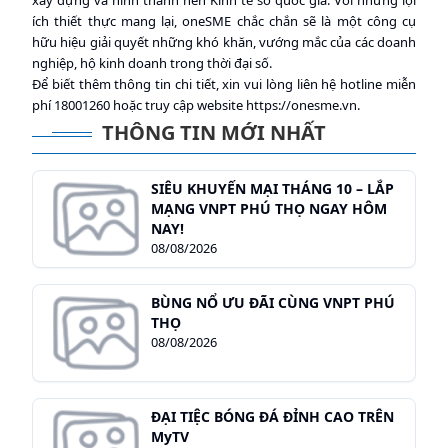
xây dựng và hình thành nền Kinh tế số quốc gia. Với những lợi
ích thiết thực mang lại, oneSME chắc chắn sẽ là một công cụ
hữu hiệu giải quyết những khó khăn, vướng mắc của các doanh
nghiệp, hộ kinh doanh trong thời đại số.
Để biết thêm thông tin chi tiết, xin vui lòng liên hệ hotline miễn
phí 18001260 hoặc truy cập website
https://onesme.vn
.
THÔNG TIN MỚI NHẤT
SIÊU KHUYẾN MẠI THÁNG 10 – LẮP
MẠNG VNPT PHÚ THỌ NGAY HÔM
NAY!
08/08/2026
BÙNG NỔ ƯU ĐÃI CÙNG VNPT PHÚ
THỌ
08/08/2026
ĐẠI TIỆC BÓNG ĐÁ ĐỈNH CAO TRÊN
MyTV